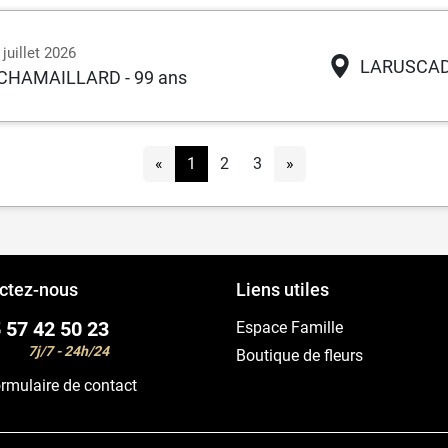
juillet 2026
LARUSCA
e CHAMAILLARD
- 99 ans
«
1
2
3
»
ctez-nous
Liens utiles
 57 42 50 23
Espace Famille
7j/7 - 24h/24
Boutique de fleurs
rmulaire de contact